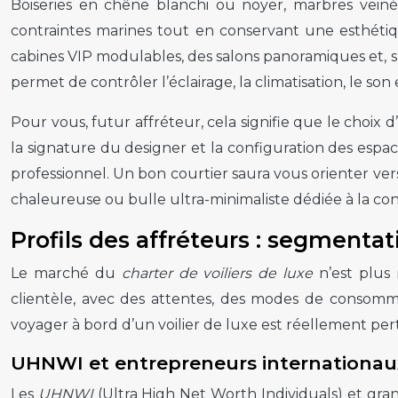
Boiseries en chêne blanchi ou noyer, marbres veinés
contraintes marines tout en conservant une esthét
cabines VIP modulables, des salons panoramiques et, sur
permet de contrôler l’éclairage, la climatisation, le son 
Pour vous, futur affréteur, cela signifie que le choix 
la signature du designer et la configuration des espac
professionnel. Un bon courtier saura vous orienter ver
chaleureuse ou bulle ultra-minimaliste dédiée à la co
Profils des affréteurs : segmentat
Le marché du
charter de voiliers de luxe
n’est plus 
clientèle, avec des attentes, des modes de consomma
voyager à bord d’un voilier de luxe est réellement pe
UHNWI et entrepreneurs internationaux 
Les
UHNWI
(Ultra High Net Worth Individuals) et gra