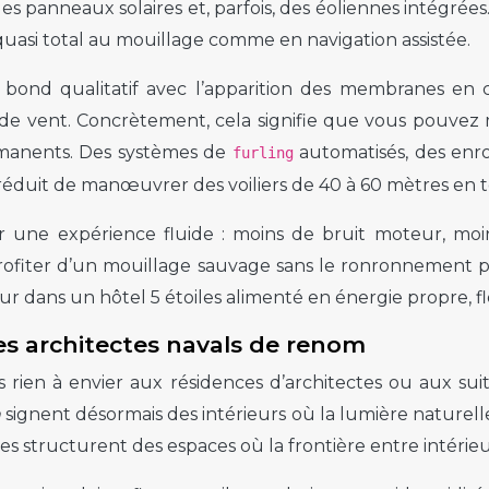
s panneaux solaires et, parfois, des éoliennes intégrées.
quasi total au mouillage comme en navigation assistée.
 bond qualitatif avec l’apparition des membranes e
de vent. Concrètement, cela signifie que vous pouvez 
ermanents. Des systèmes de
automatisés, des enr
furling
duit de manœuvrer des voiliers de 40 à 60 mètres en t
ar une expérience fluide : moins de bruit moteur, moins
de profiter d’un mouillage sauvage sans le ronronneme
jour dans un hôtel 5 étoiles alimenté en énergie propre,
s architectes navals de renom
s rien à envier aux résidences d’architectes ou aux su
n
signent désormais des intérieurs où la lumière naturell
vitrées structurent des espaces où la frontière entre intér