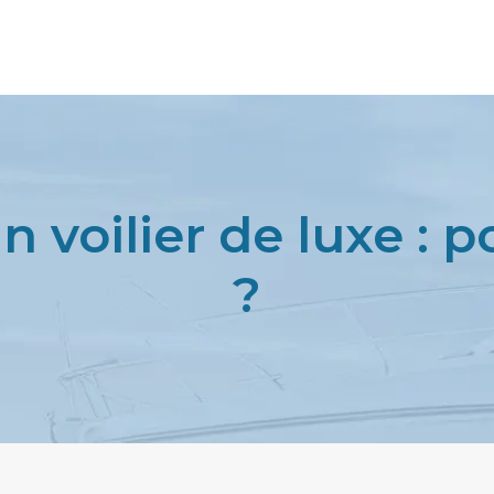
 voilier de luxe : 
?