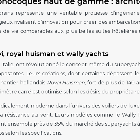
onocoques haut de gamme : archite
orains représente une véritable prouesse d’ingénier
ieux rivalisent d’innovation pour créer des embarcations
s de vie comparables aux plus belles suites hôtelières
vi, royal huisman et wally yachts
n Italie, ont révolutionné le concept même du superyac
santes. Leurs créations, dont certaines dépassent les 
chantier hollandais
Royal Huisman
, fort de plus de 140 a
ètre carré est optimisé selon les désirs du propriétaire
adicalement moderne dans l’univers des voiliers de luxe
 la résistance au vent. Leurs modèles comme le Wally 1
tent ensemble près de 35% du marché des superyachts à
s selon les spécifications.