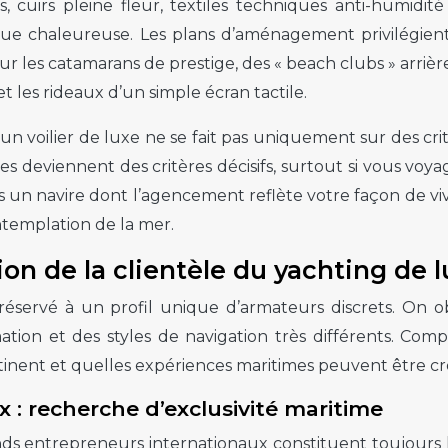
, cuirs pleine fleur, textiles techniques anti-humidit
ique chaleureuse. Les plans d’aménagement privilégie
 les catamarans de prestige, des « beach clubs » arrière
et les rideaux d’un simple écran tactile.
d’un voilier de luxe ne se fait pas uniquement sur des c
es deviennent des critères décisifs, surtout si vous voy
s un navire dont l’agencement reflète votre façon de viv
ntemplation de la mer.
ion de la clientèle du yachting de 
réservé à un profil unique d’armateurs discrets. On 
tion et des styles de navigation très différents. Com
rtinent et quelles expériences maritimes peuvent être c
: recherche d’exclusivité maritime
nds entrepreneurs internationaux constituent toujours l