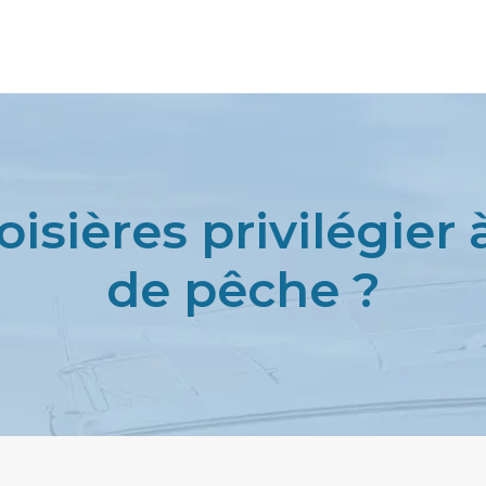
oisières privilégier
de pêche ?