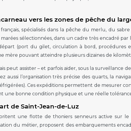
arneau vers les zones de pêche du larg
français, spécialisés dans la pêche du merlu, du sabre 
 marées sélectionnées, dans un cadre très encadré par
départ (port du gilet, circulation à bord, procédures 
gne mère pouvant atteindre plusieurs dizaines de kilomèt
is peut assister – et parfois aider, sous la surveillance d
z aussi l’organisation très précise des quarts, la navig
 réfrigérées). Ces expéditions permettent de mesurer con
nt une bonne condition physique et une réelle tolérance 
part de Saint-Jean-de-Luz
britent une flotte de thoniers senneurs active sur l
isation du métier, proposent des embarquements encadr