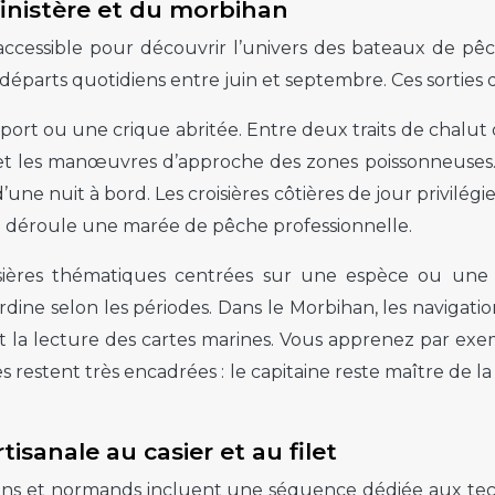
finistère et du morbihan
 accessible pour découvrir l’univers des bateaux de pêc
parts quotidiens entre juin et septembre. Ces sorties 
ort ou une crique abritée. Entre deux traits de chalut 
he et les manœuvres d’approche des zones poissonneuses
une nuit à bord. Les croisières côtières de jour privilég
 déroule une marée de pêche professionnelle.
oisières thématiques centrées sur une espèce ou une 
dine selon les périodes. Dans le Morbihan, les navigation
d et la lecture des cartes marines. Vous apprenez par e
s restent très encadrées : le capitaine reste maître de 
sanale au casier et au filet
tons et normands incluent une séquence dédiée aux tech