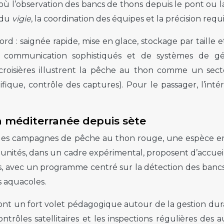
, où l’observation des bancs de thons depuis le pont ou
 du
vigie
, la coordination des équipes et la précision req
rd : saignée rapide, mise en glace, stockage par taille 
e communication sophistiqués et de systèmes de géol
 croisières illustrent la pêche au thon comme un sec
fique, contrôle des captures). Pour le passager, l’inté
 méditerranée depuis sète
ans les campagnes de pêche au thon rouge, une espèce
s unités, dans un cadre expérimental, proposent d’accuei
, avec un programme centré sur la détection des bancs 
es aquacoles.
nt un fort volet pédagogique autour de la gestion dura
contrôles satellitaires et les inspections régulières d