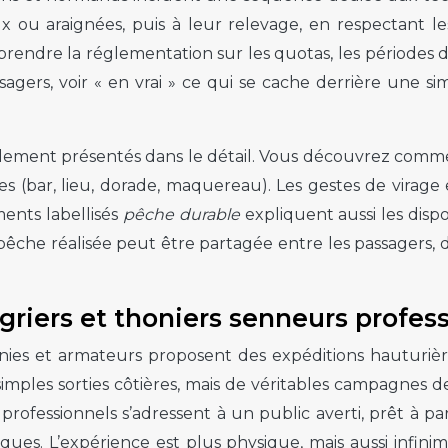
x ou araignées, puis à leur relevage, en respectant l
prendre la réglementation sur les quotas, les périodes 
ers, voir « en vrai » ce qui se cache derrière une si
également présentés dans le détail. Vous découvrez comm
es (bar, lieu, dorade, maquereau). Les gestes de virage
ents labellisés
pêche durable
expliquent aussi les dispos
a pêche réalisée peut être partagée entre les passagers,
griers et thoniers senneurs profes
ies et armateurs proposent des expéditions hauturièr
imples sorties côtières, mais de véritables campagnes de
professionnels s’adressent à un public averti, prêt à p
ques. L’expérience est plus physique, mais aussi infi