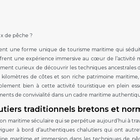
aux de pêche ?
ent une forme unique de tourisme maritime qui séduit 
offrent une expérience immersive au cœur de l’activité 
ment curieux de découvrir les techniques ancestrales d
0 kilomètres de côtes et son riche patrimoine maritime,
lement bien à cette activité touristique en plein ess
ments de convivialité dans un cadre maritime authentiq
lutiers traditionnels bretons et no
n maritime séculaire qui se perpétue aujourd’hui à trave
aviguer à bord d’authentiques chalutiers qui ont autref
ne maritime et immersion dans les techniques de pêch